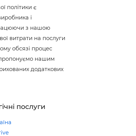
ї політики є
виробника і
працюючи з нашою
свої витрати на послуги
ому обсязі процес
и пропонуємо нашим
 прихованих додаткових
гічні послуги
аїна
ive