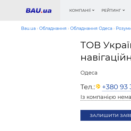
КОМПАНІЇ
РЕЙТИНГ
Bau.ua
Обладнання
Обладнання Одеса
Розумн
ТОВ Украї
Вікна
Будівел
Сантехн
Труби, 
Вистав
навігацій
Матеріа
Інстру
Електр
Сипучі м
Катало
пінобл
цемент .
Проект
Меблі
Оголо
Одеса
Фарби, 
Покрів
Медіа
Опален
Рейтинг
Вікна
Тел.:
+380 93 
Кондиц
Фарби, 
Із компанією нема
Оздобл
Будівел
Вікна і
ЗАЛИШИТИ ЗАЯ
Будівел