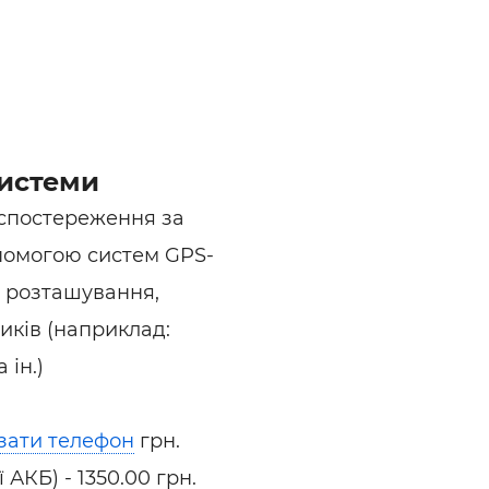
ьні і ремонтні послуги
Робота в будівництві
Резюме
системи
 спостереження за
опомогою систем GPS-
е розташування,
иків (наприклад:
 ін.)
зати телефон
грн.
АКБ) - 1350.00 грн.