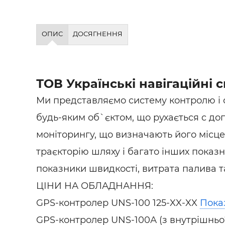
Будівел
ОПИС
ДОСЯГНЕННЯ
ТОВ Українські навігаційні 
Ми представляємо систему контролю і
будь-яким об`єктом, що рухається c д
моніторингу, що визначають його місц
траєкторію шляху і багато інших показн
показники швидкості, витрата палива та
ЦІНИ НА ОБЛАДНАННЯ:
GPS-контролер UNS-
100 125-XX-XX
Пока
GPS-контролер UNS-100А (з внутрішньої 