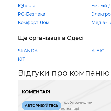
IQhouse
Умный Д
РС-Безпека
Электро
Комфорт Дом
Медіа-Т
Ще організації в Одесі
SKANDA
А-БІС
КІТ
Відгуки про компанію
КОМЕНТАРІ
щоби залишити
АВТОРИЗУЙТЕСЬ
коментарі