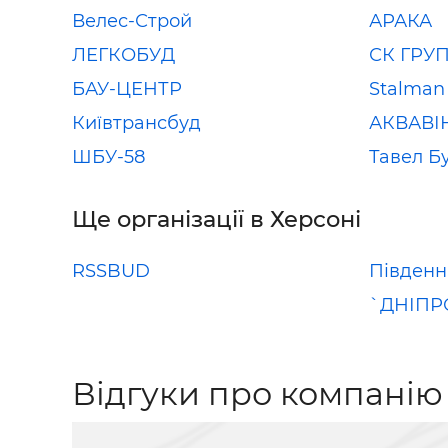
Велес-Строй
АРАКА
ЛЕГКОБУД
СК ГРУ
БАУ-ЦЕНТР
Stalman
Київтрансбуд
АКВАВІ
ШБУ-58
Тавел Б
Ще організації в Херсоні
RSSBUD
Південн
`ДНІПР
Відгуки про компанію