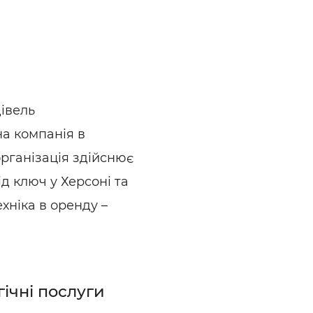
ьні і ремонтні послуги
Робота в будівництві
Резюме
івель
на компанія в
організація здійснює
ід ключ у Херсоні та
хніка в оренду –
гічні послуги