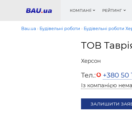
КОМПАНІЇ
РЕЙТИНГ
Bau.ua
Будівельні роботи
Будівельні роботи Х
ТОВ Таврі
Вікна
Будівел
Сантехн
Труби, 
Вистав
Матеріа
Інстру
Електр
Сипучі м
Катало
Херсон
пінобл
цемент .
Проект
Меблі
Оголо
Тел.:
+380 50 
Фарби, 
Покрів
Медіа
Опален
Рейтинг
Теплоіз
Із компанією нема
Кондиц
Фарби, 
Оздобл
Будівел
ЗАЛИШИТИ ЗАЯ
Вікна і
Будівел