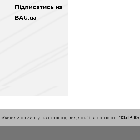
Підписатись на
BAU.ua
бачили помилку на сторінці, виділіть її та натисніть
"
Ctrl + En