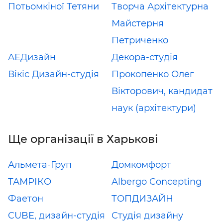
Потьомкіної Тетяни
Творча Архітектурна
Майстерня
Петриченко
АЕДизайн
Декора-студія
Вікіс Дизайн-студія
Прокопенко Олег
Вікторович, кандидат
наук (архітектури)
Ще організації в Харькові
Альмета-Груп
Домкомфорт
ТАМРІКО
Albergo Concepting
Фаетон
ТОПДИЗАЙН
CUBE, дизайн-студія
Студiя дизайну