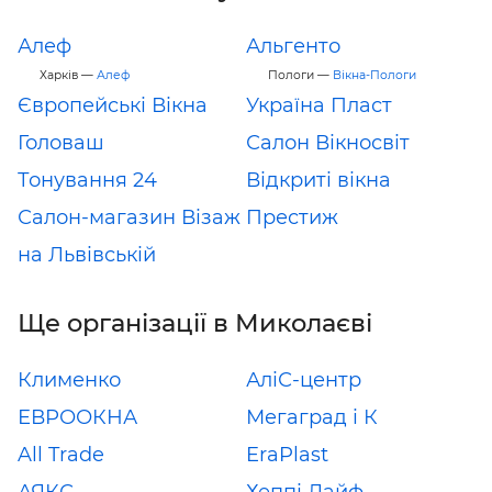
Алеф
Альгенто
Харків —
Алеф
Пологи —
Вікна-Пологи
Європейські Вікна
Україна Пласт
Головаш
Салон Вікносвіт
Тонування 24
Відкриті вікна
Салон-магазин Візаж
Престиж
на Львівській
Ще організації в Миколаєві
Клименко
АліС-центр
ЕВРООКНА
Мегаград і К
All Trade
EraPlast
АЯКС
Хеппі Лайф