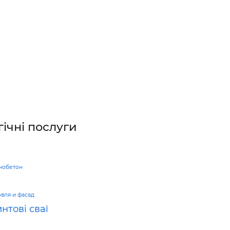
ьні і ремонтні послуги
Робота в будівництві
Резюме
гічні послуги
нобетон
вля и фасад
нтові сваї