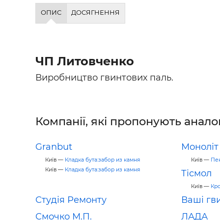
Будівел
ОПИС
ДОСЯГНЕННЯ
ЧП Литовченко
Виробництво гвинтових паль.
Компанії, які пропонують анало
Granbut
Моноліт
Київ —
Кладка бута:забор из камня
Київ —
Пе
Київ —
Кладка бута:забор из камня
Тісмол
Київ —
Кро
Студія Ремонту
Ваші гви
Смочко М.П.
ЛАДА