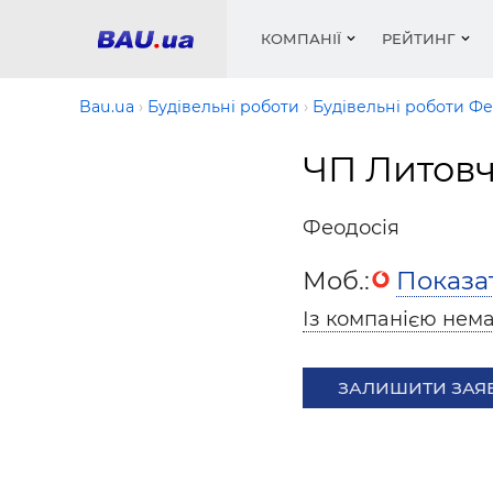
КОМПАНІЇ
РЕЙТИНГ
Bau.ua
Будівельні роботи
Будівельні роботи Фе
ЧП Литов
Вікна
Будівел
Сантехн
Труби, 
Вистав
Матеріа
Інстру
Електр
Сипучі м
Катало
Феодосія
пінобл
цемент .
Проект
Меблі
Оголо
Моб.:
Показа
Фарби, 
Покрів
Медіа
Опален
Рейтинг
Теплоіз
Із компанією нема
Кондиц
Фарби, 
Оздобл
Будівел
ЗАЛИШИТИ ЗАЯ
Вікна і
Будівел