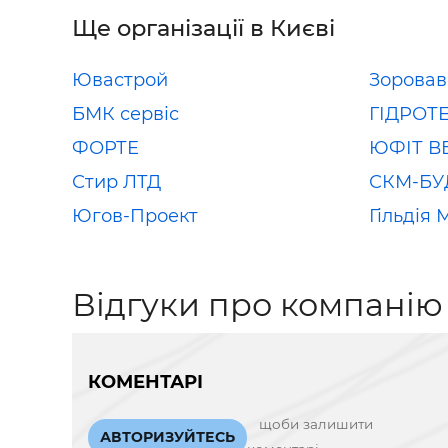
Ще організації в Києві
Ювастрой
Зоровав
БМК сервіс
ГІДРОТ
ФОРТЕ
ЮФІТ В
Стир ЛТД
СКМ-БУ
Югов-Проект
Гільдія 
Відгуки про компанію
КОМЕНТАРІ
щоби залишити
АВТОРИЗУЙТЕСЬ