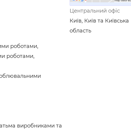
ьні і ремонтні послуги
Робота в будівництві
Центральний офіс
Резюме
Київ, Київ та Київська
область
ими роботами,
и роботами,
здоблювальними
гатьма виробниками та