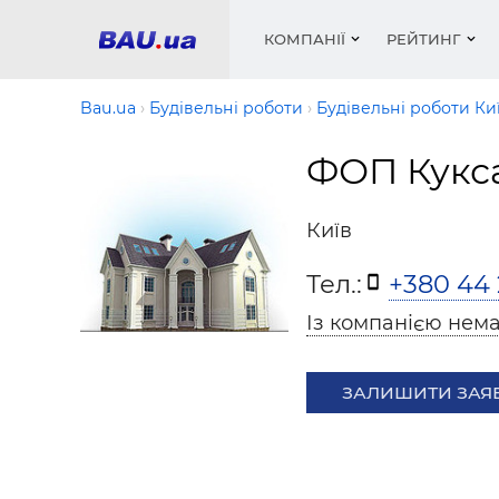
КОМПАНІЇ
РЕЙТИНГ
Bau.ua
Будівельні роботи
Будівельні роботи Ки
ФОП Кукса
Вікна
Будівел
Сантехн
Труби, 
Вистав
Матеріа
Інстру
Електр
Сипучі м
Катало
Київ
пінобл
цемент .
Проект
Меблі
Оголо
Тел.:
+380 44 
Фарби, 
Покрів
Медіа
Опален
Рейтинг
Теплоіз
Із компанією нема
Кондиц
Фарби, 
Оздобл
Будівел
ЗАЛИШИТИ ЗАЯ
Вікна і
Будівел