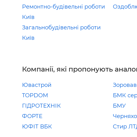
Ремонтно-будівельні роботи
Оздоблю
Київ
Загальнобудівельні роботи
Київ
Компанії, які пропонують анало
Ювастрой
Зоровав
TOPDOM
БМК сер
ГІДРОТЕХНІК
БМУ
ФОРТЕ
Черняхо
ЮФІТ ВБК
Стир ЛТ