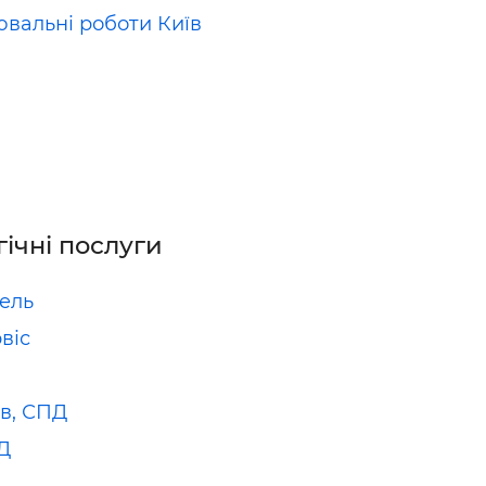
вальні роботи Київ
гічні послуги
ель
віс
в, СПД
Д