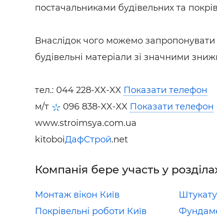
постачальниками будівельних та покрів
Внаслідок чого можемо запропонувати 
будівельні матеріали зі значними зниж
тел.:
044 228-XX-XX
Показати телефон
м/т
096 838-XX-XX
Показати телефон
www.stroimsya.com.ua
kitoboi
ДафСтрой
.net
Компанія бере участь у розділа
Монтаж вікон Київ
Штукату
Покрівельні роботи Київ
Фундаме