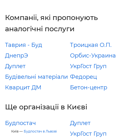
Компанії, які пропонують
аналогічні послуги
Таврия - Буд
Троицкая О.П.
ДнепрЭ
Орбис-Украина
Дуплет
УкрГост Груп
Будівельні матеріали
Федорец
Кварцит ДМ
Бетон-центр
Ще організації в Києві
Будпостач
Дуплет
Київ —
Будпостач в Львові
УкрГост Груп