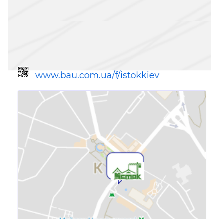
www.bau.com.ua/f/istokkiev
Посилання для мобільних
пристроїв