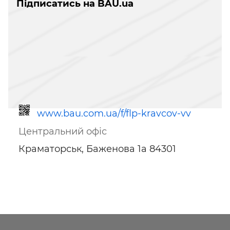
Підписатись на BAU.ua
www.bau.com.ua/f/flp-kravcov-vv
Центральний офіс
Краматорськ, Баженова 1а 84301
Посилання для мобільних
пристроїв