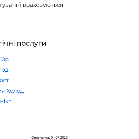
туванні враховуються
гічні послуги
Ейр
лод
ост
я Холод
нікс
Оновлення: 04.07.2013