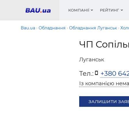
КОМПАНІЇ
РЕЙТИНГ
Bau.ua
Обладнання
Обладнання Луганськ
Хол
ЧП Сопіл
Вікна
Будівел
Сантехн
Труби, 
Вистав
Матеріа
Інстру
Електр
Сипучі м
Катало
Луганськ
пінобл
цемент .
Проект
Меблі
Оголо
Тел.:
+380 642
Фарби, 
Покрів
Медіа
Опален
Рейтинг
Теплоіз
Із компанією нема
Кондиц
Фарби, 
Оздобл
Будівел
ЗАЛИШИТИ ЗАЯ
Вікна і
Будівел