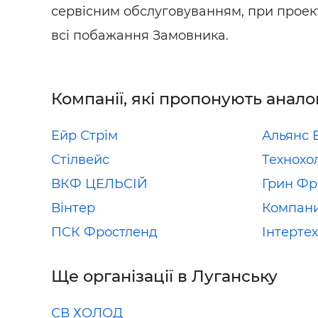
сервісним обслуговуванням, при проек
всі побажання Замовника.
Компанії, які пропонують анало
Ейр Стрім
Альянс 
Стілвейс
Технохо
ВКФ ЦЕЛЬСІЙ
Грин Фр
Вінтер
Компани
ПСК Фростленд
Інтертех
Ще організації в Луганську
СВ ХОЛОД