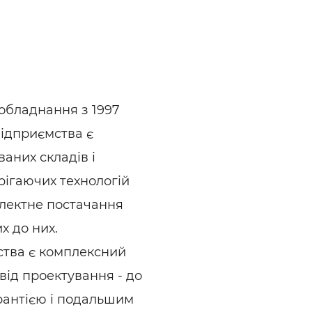
ьні і ремонтні послуги
Робота в будівництві
Резюме
обладнання з 1997
підприємства є
аних складів і
рігаючих технологій
лектне постачання
х до них.
ства є комплексний
 від проектування - до
арантією і подальшим