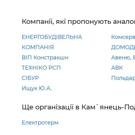
Компанії, які пропонують анало
ЕНЕРГОБУДІВЕЛЬНА
Комсерв
КОМПАНІЯ
ДОМОД
ВІП Констракшн
Авеню, 
ТЕХНІКО РСП
АВК
СІБУР
Польда
Ищук Ю.А.
Ще організації в Кам`янець-По
Електротерм