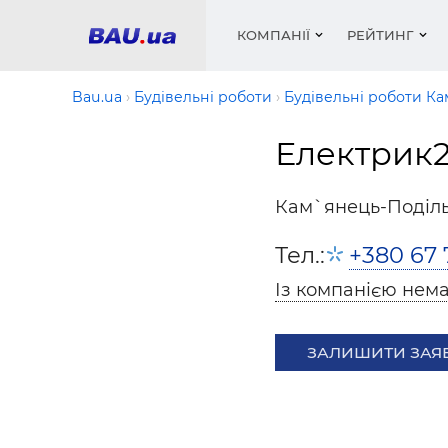
КОМПАНІЇ
РЕЙТИНГ
Bau.ua
Будівельні роботи
Будівельні роботи К
Електрик
Вікна
Будівел
Сантехн
Труби, 
Вистав
Матеріа
Інстру
Електр
Сипучі м
Катало
Кам`янець-Поділ
пінобл
цемент .
Проект
Меблі
Оголо
Тел.:
+380 67 
Фарби, 
Покрів
Медіа
Опален
Рейтинг
Теплоіз
Із компанією нема
Кондиц
Фарби, 
Оздобл
Будівел
ЗАЛИШИТИ ЗАЯ
Вікна і
Будівел