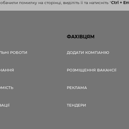
бачили помилку на сторінці, виділіть її та натисніть
"
Ctrl + En
ФАХІВЦЯМ
ЛЬНІ РОБОТИ
ДОДАТИ КОМПАНІЮ
НАННЯ
РОЗМІЩЕННЯ ВАКАНСІЇ
ОМІСТЬ
РЕКЛАМА
ЗАЦІЇ
ТЕНДЕРИ