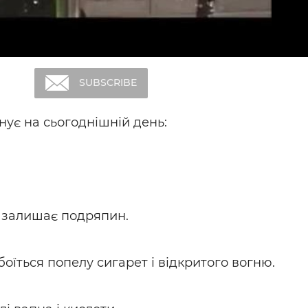
RE
SUBSCRIBE
снує на сьогоднішній день:
 залишає подряпин.
оїться попелу сигарет і відкритого вогню.