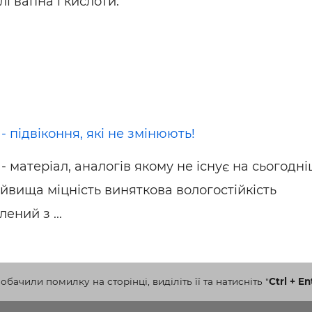
лі вапна і кислоти.
 - підвіконня, які не змінюють!
 - матеріал, аналогів якому не існує на сьогодн
айвища міцність виняткова вологостійкість
ений з ...
бачили помилку на сторінці, виділіть її та натисніть
"
Ctrl + En