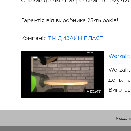
Стійкий до хімічних речовин, в тому чис
Гарантія від виробника 25-ть років!
Компанія
ТМ ДИЗАЙН ПЛАСТ
Werzalit
Werzalit
день: н
Виготовл
02:47
Якщо по