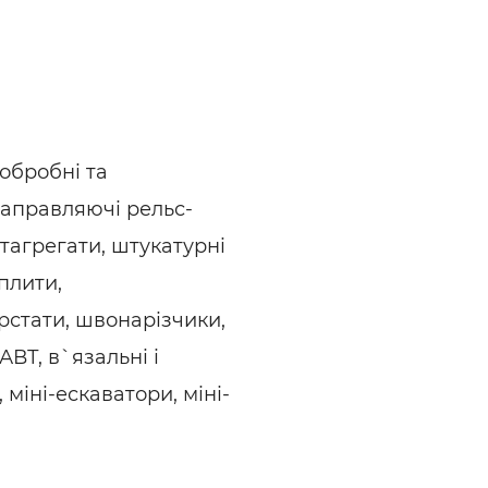
ьні і ремонтні послуги
Робота в будівництві
Резюме
ообробні та
аправляючі рельс-
тагрегати, штукатурні
плити,
ерстати, швонарізчики,
АВТ, в`язальні і
 міні-ескаватори, міні-