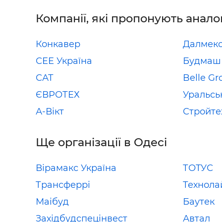
Компанії, які пропонують анало
Конкавер
Далмекс
СЕЕ Україна
Будмаш
САТ
Belle Gr
ЄВРОТЕХ
Уральсь
А-Вікт
Стройте
Ще організації в Одесі
Вірамакс Україна
ТОТУС
Трансферрі
Технола
Маiбуд
Баутек
Західбудспецінвест
Автал