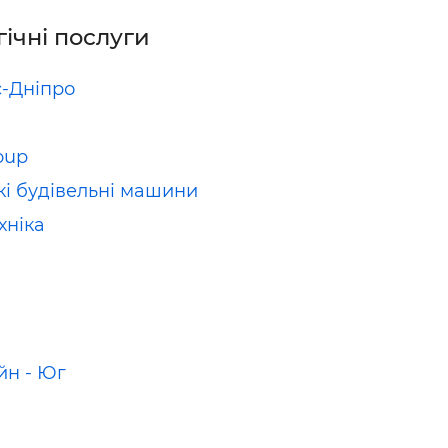
гічні послуги
-Дніпро
oup
кі будівельні машини
хніка
йн - Юг