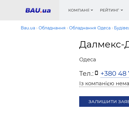
КОМПАНІЇ
РЕЙТИНГ
Bau.ua
Обладнання
Обладнання Одеса
Будіве
Далмекс-
Вікна
Будівел
Сантехн
Труби, 
Вистав
Матеріа
Інстру
Електр
Сипучі м
Катало
Одеса
пінобл
цемент .
Проект
Меблі
Оголо
Тел.:
+380 48 
Фарби, 
Покрів
Медіа
Опален
Рейтинг
Вікна
Із компанією нема
Кондиц
Фарби, 
Оздобл
Будівел
ЗАЛИШИТИ ЗАЯ
Вікна і
Будівел