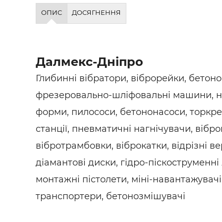
Будівел
ОПИС
ДОСЯГНЕННЯ
Далмекс-Дніпро
Глибинні вібратори, віброрейки, бетон
фрезеровально-шліфовальні машини, н
форми, пилососи, бетононасоси, торкре
станції, пневматичні нагнічувачи, вібро
вібротрамбовки, віброкатки, відрізні в
діамантові диски, гідро-піскоструменні 
монтажні пістолети, міні-навантажувачі,
транспортери, бетонозмішувачі