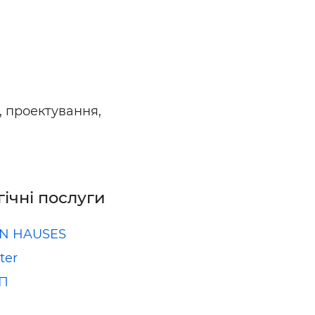
ьні і ремонтні послуги
Робота в будівництві
Резюме
, проектування,
гічні послуги
N HAUSES
ter
УП