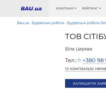
КОМПАНІЇ
РЕЙТИНГ
Bau.ua
Будівельні роботи
Будівельні роботи Бі
ТОВ СІТІ
Вікна
Будівел
Сантехн
Труби, 
Вистав
Матеріа
Інстру
Електр
Сипучі м
Катало
Біла Церква
пінобл
цемент .
Проект
Меблі
Оголо
Тел.:
+380 98 
Фарби, 
Покрів
Медіа
Опален
Рейтинг
Теплоіз
Із компанією нема
Кондиц
Фарби, 
Оздобл
Будівел
ЗАЛИШИТИ ЗАЯ
Вікна і
Будівел