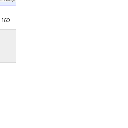
 —
 169