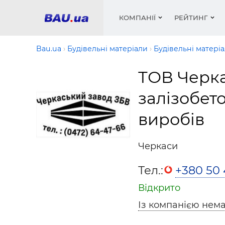
КОМПАНІЇ
РЕЙТИНГ
Bau.ua
Будівельні матеріали
Будівельні матері
ТОВ Черк
Вікна
Будівел
Сантехн
Труби, 
Вистав
залізобет
Матеріа
Інстру
Електр
Сипучі м
Катало
пінобл
цемент .
виробів
Проект
Меблі
Оголо
Фарби, 
Покрів
Медіа
Опален
Рейтинг
Теплоіз
Черкаси
Кондиц
Фарби, 
Тел.:
+380 50
Оздобл
Будівел
Відкрито
Вікна і
Із компанією нема
Будівел