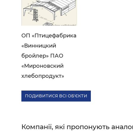
ОП «Птицефабрика
«Винницкий
бройлер» ПАО
«Мироновский
хлебопродукт»
ПОДИВИТИСЯ ВСІ ОБ'ЄКТИ
Компанії, які пропонують анало