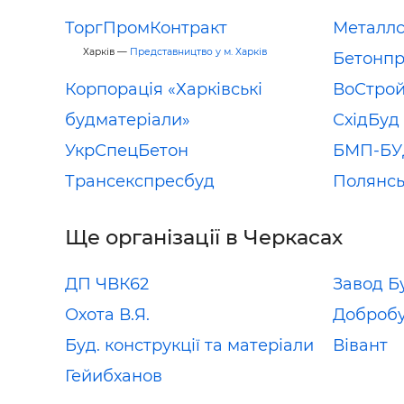
ТоргПромКонтракт
Металлс
Харків —
Представництво у м. Харків
Бетонп
Корпорація «Харківські
ВоСтро
будматеріали»
СхідБуд
УкрСпецБетон
БМП-БУ
Трансекспресбуд
Полянс
Ще організації в Черкасах
ДП ЧВК62
Завод Б
Охота В.Я.
Доброб
Буд. конструкції та матеріали
Вівант
Гейибханов