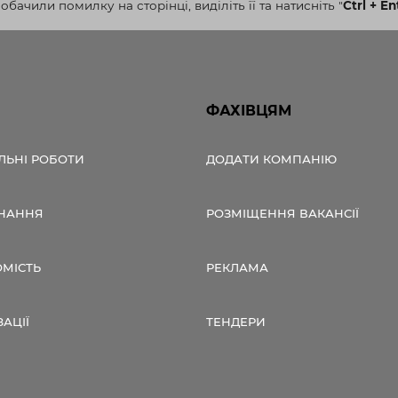
бачили помилку на сторінці, виділіть її та натисніть
"
Ctrl + En
ФАХІВЦЯМ
ЛЬНІ РОБОТИ
ДОДАТИ КОМПАНІЮ
НАННЯ
РОЗМІЩЕННЯ ВАКАНСІЇ
ОМІСТЬ
РЕКЛАМА
ЗАЦІЇ
ТЕНДЕРИ