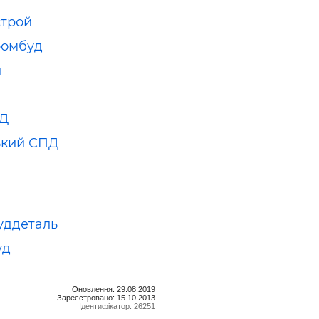
трой
ромбуд
й
Д
ький СПД
уддеталь
уд
Оновлення: 29.08.2019
Зареєстровано: 15.10.2013
Ідентифікатор: 26251