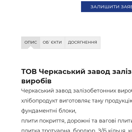
Будівел
ЗАЛИШИТИ ЗАЯ
ОПИС
ОБ`ЄКТИ
ДОСЯГНЕННЯ
ТОВ Черкаський завод залі
виробів
Черкаський завод залізобетонних виро
хлібопродукт виготовляє таку продукці
фундаментні блоки,
плити покриття, дорожні та вагові плит
плитка тротуарна, бордюр, З/Б кільця,