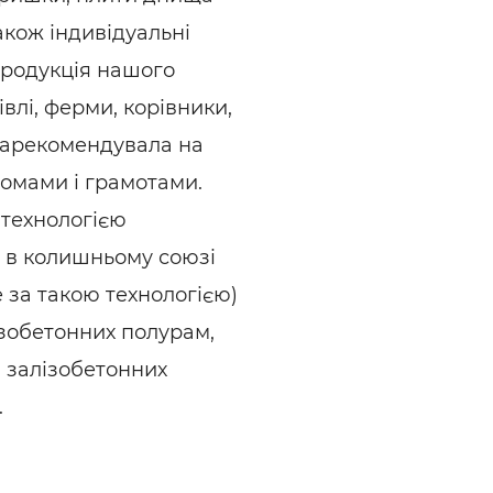
акож індивідуальні
Продукція нашого
влі, ферми, корівники,
зарекомендувала на
омами і грамотами.
 технологією
и в колишньому союзі
 за такою технологією)
лізобетонних полурам,
, залізобетонних
.