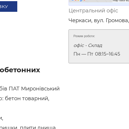
ьні і ремонтні послуги
Робота в будівництві
ВКУ
Центральний офіс
Резюме
Черкаси, вул. Громова,
Режим роботи:
офіс - Склад
Пн — Пт
08:15‒16:45
зобетонних
бів ПАТ Миронівський
ю: бетон товарний,
и,
 кришки, плити днища