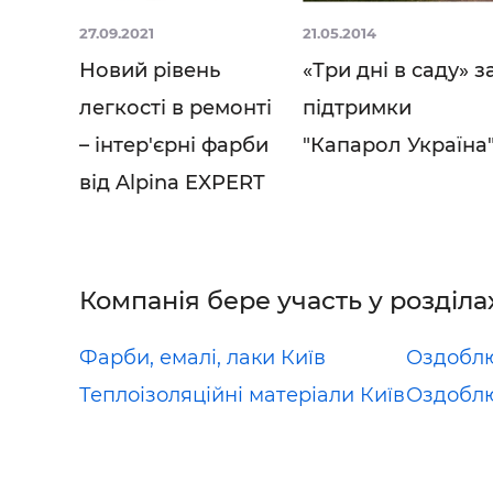
27.09.2021
21.05.2014
Новий рівень
«Три дні в саду» з
легкості в ремонті
підтримки
– інтер'єрні фарби
"Капарол Україна
від Alpina EXPERT
Компанія бере участь у розділа
Фарби, емалі, лаки Київ
Оздоблю
Теплоізоляційні матеріали Київ
Оздоблю