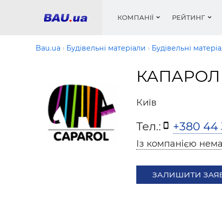
КОМПАНІЇ
РЕЙТИНГ
Bau.ua
Будівельні матеріали
Будівельні матеріа
КАПАРОЛ
Вікна
Будівел
Сантехн
Труби, 
Вистав
Матеріа
Інстру
Електр
Сипучі м
Катало
Київ
пінобл
цемент .
Проект
Меблі
Оголо
Тел.:
+380 44 
Фарби, 
Покрів
Медіа
Опален
Рейтинг
Вікна
Із компанією нема
Кондиц
Фарби, 
Оздобл
Будівел
ЗАЛИШИТИ ЗАЯ
Вікна і
Будівел