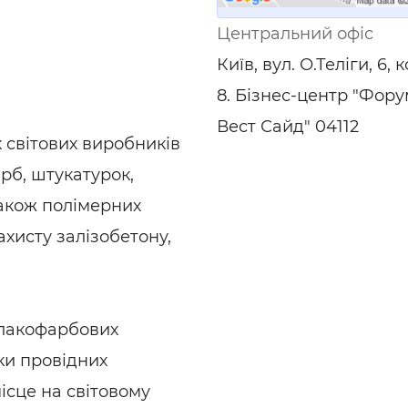
ьні і ремонтні послуги
Робота в будівництві
Центральний офіс
Резюме
Київ, вул. О.Теліги, 6, 
8. Бізнес-центр "Фору
Вест Сайд" 04112
 світових виробників
рб, штукатурок,
також полімерних
ахисту залізобетону,
 лакофарбових
йки провідних
ісце на світовому