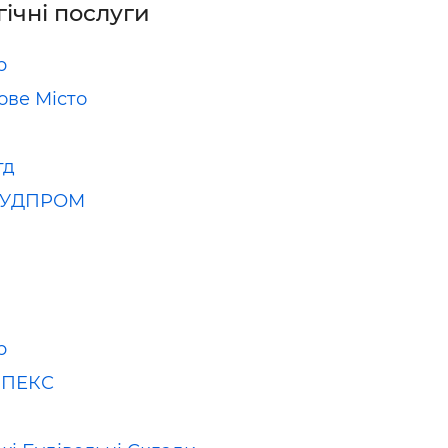
гічні послуги
р
ве Місто
тд
РУДПРОМ
р
МПЕКС