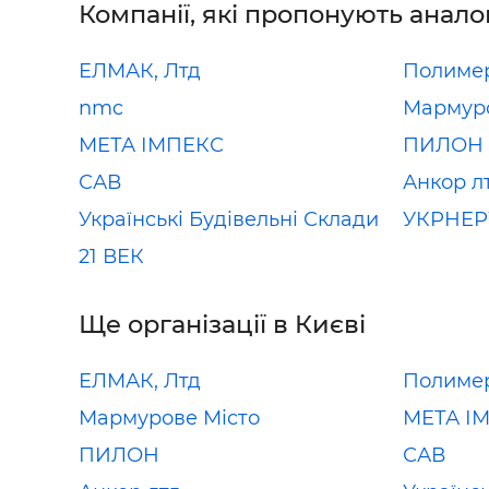
Компанії, які пропонують анало
ЕЛМАК, Лтд
Полиме
nmc
Мармуро
МЕТА ІМПЕКС
ПИЛОН
САВ
Анкор л
Українські Будівельні Склади
УКРНЕ
21 ВЕК
Ще організації в Києві
ЕЛМАК, Лтд
Полиме
Мармурове Місто
МЕТА І
ПИЛОН
САВ