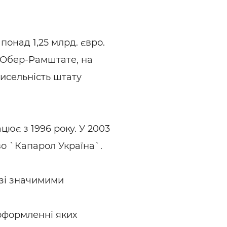
онад 1,25 млрд. євро.
 Обер-Рамштате, на
Чисельність штату
ює з 1996 року. У 2003
во `Капарол Україна`.
 зі значимими
 оформленні яких