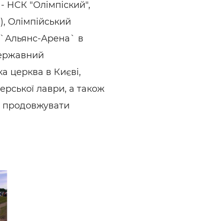
- НСК "Олімпіский",
), Олімпійський
н `Альянс-Арена` в
державний
ка церква в Києві,
ерської лаври, а також
а продовжувати