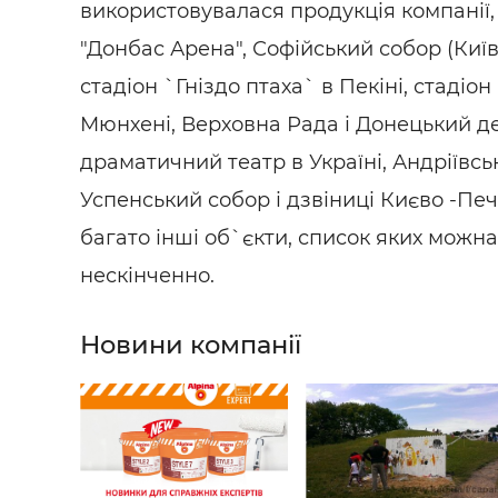
використовувалася продукція компанії, 
"Донбас Арена", Софійський собор (Київ
стадіон `Гніздо птаха` в Пекіні, стадіо
Мюнхені, Верховна Рада і Донецький 
драматичний театр в Україні, Андріївсь
Успенський собор і дзвіниці Києво -Печ
багато інші об`єкти, список яких можн
нескінченно.
Новини компанії