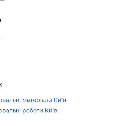
а
"
х
вальні матеріали Київ
вальні роботи Київ