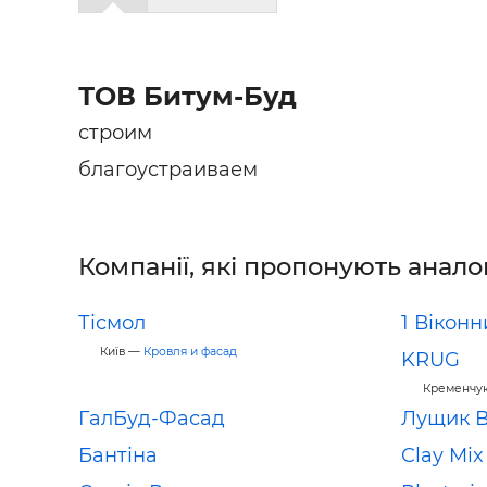
Будівел
ТОВ Битум-Буд
строим
благоустраиваем
Компанії, які пропонують анало
Тісмол
1 Вікон
Київ —
Кровля и фасад
KRUG
Кременчу
ГалБуд-Фасад
Лущик В
Бантіна
Clay Mix