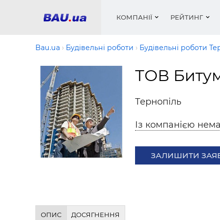
КОМПАНІЇ
РЕЙТИНГ
Bau.ua
Будівельні роботи
Будівельні роботи Те
ТОВ Биту
Вікна
Будівел
Сантехн
Труби, 
Вистав
Матеріа
Інстру
Електр
Сипучі м
Катало
Тернопіль
пінобл
цемент .
Проект
Меблі
Оголо
Із компанією нема
Фарби, 
Покрів
Медіа
Опален
Рейтинг
Теплоіз
ЗАЛИШИТИ ЗАЯ
Кондиц
Фарби, 
Оздобл
Будівел
Вікна і
Будівел
ОПИС
ДОСЯГНЕННЯ