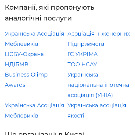
Компанії, які пропонують
аналогічні послуги
Українська Асоціація
Асоціація Інженерних
Меблевиків
Підприємств
ЦСБУ-Охрана
ГС УКРІМА
НДІБМВ
ТОО НСАУ
Business Olimp
Українська
Awards
національна іпотечна
асоціація (УНІА)
Українська Асоціація
Українська асоціація
Меблевиків
якості
Ще організації в Києві