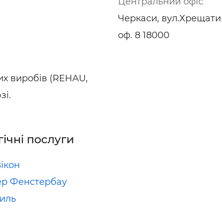
Центральний офіс
ьні і ремонтні послуги
Робота в будівництві
Черкаси, вул.Хрещатик
Резюме
оф. 8 18000
их виробів (REHAU,
зі.
гічні послуги
Вікон
р Фенстербау
тиль