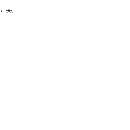
 —
 196,