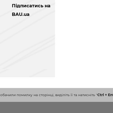
Підписатись на
BAU.ua
бачили помилку на сторінці, виділіть її та натисніть
"
Ctrl + En