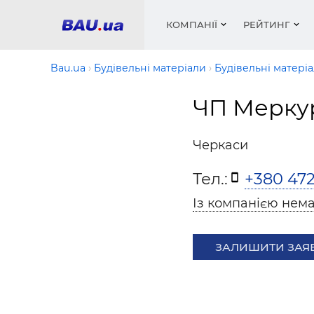
КОМПАНІЇ
РЕЙТИНГ
Bau.ua
Будівельні матеріали
Будівельні матері
ЧП Мерку
Вікна
Будівел
Сантехн
Труби, 
Вистав
Матеріа
Інстру
Електр
Сипучі м
Катало
Черкаси
пінобл
цемент .
Проект
Меблі
Оголо
Тел.:
+380 472
Фарби, 
Покрів
Медіа
Опален
Рейтинг
Вікна
Із компанією нема
Кондиц
Фарби, 
Оздобл
Будівел
ЗАЛИШИТИ ЗАЯ
Вікна і
Будівел