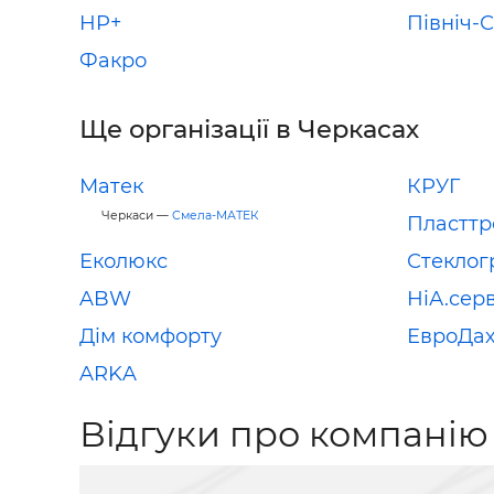
HP+
Північ-
Факро
Ще організації в Черкасах
Матек
КРУГ
Черкаси —
Смела-МАТЕК
Пласттр
Еколюкс
Стеклог
ABW
НіА.серв
Дім комфорту
ЕвроДа
ARKA
Відгуки про компанію