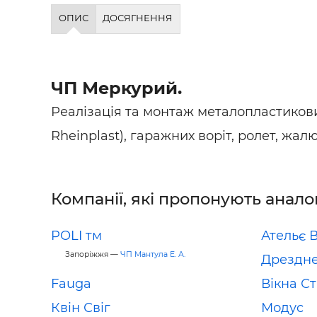
Будівел
ОПИС
ДОСЯГНЕННЯ
ЧП Меркурий.
Реалізація та монтаж металопластиков
Rheinplast), гаражних воріт, ролет, жалю
Компанії, які пропонують анало
POLI тм
Ательє 
Запоріжжя —
ЧП Мантула Е. А.
Дрездне
Fauga
Вікна С
Квін Свіг
Модус