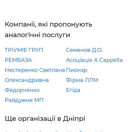
Компанії, які пропонують
аналогічні послуги
ТРІУМФ ГРУП
Семенов Д.О.
РЕМБАЗА
Асоціація A Сappella
Нестеренко Светлана
Пионэр
Олександривна
Фірма ЛЛМ
Федорченко
Егіда
Райдужне МП
Ще організації в Дніпрі