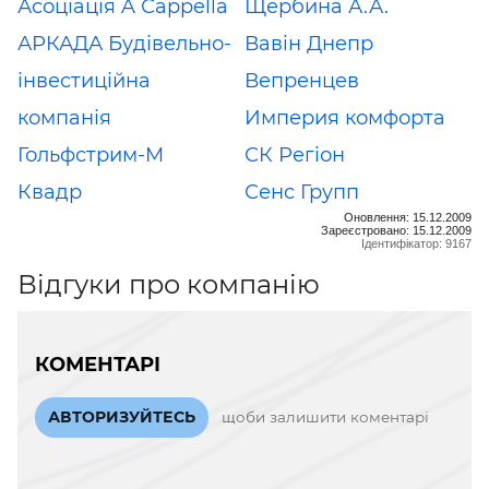
Асоціація A Сappella
Щербина А.А.
АРКАДА Будівельно-
Вавiн Днепр
інвестиційна
Вепренцев
компанія
Империя комфорта
Гольфстрим-M
СК Регіон
Квадр
Сенс Групп
Оновлення: 15.12.2009
Зареєстровано: 15.12.2009
Ідентифікатор: 9167
Відгуки про компанію
КОМЕНТАРІ
АВТОРИЗУЙТЕСЬ
щоби залишити коментарі