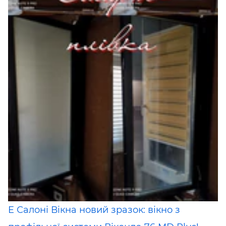
E Салоні Вiкна новий зразок: вікно з