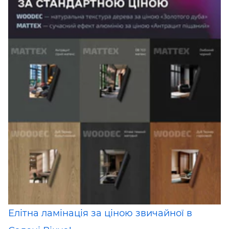
Елітна ламінація за ціною звичайної в