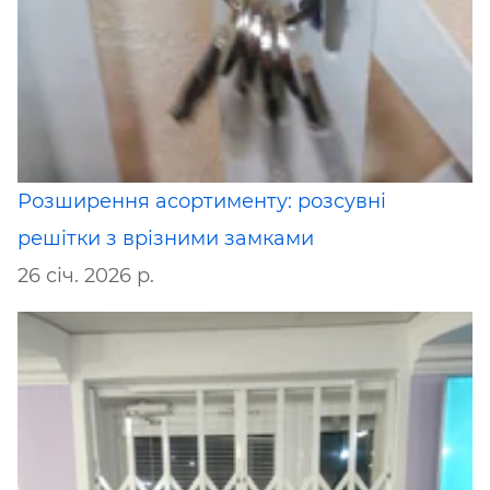
Розширення асортименту: розсувні
решітки з врізними замками
26 січ. 2026 р.