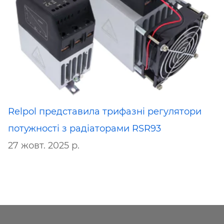
Relpol представила трифазні регулятори
потужності з радіаторами RSR93
27 жовт. 2025 р.