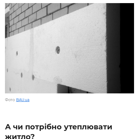
SHARE
SUBSCRIBE
Фото:
BAU.ua
А чи потрібно утеплювати
житло?