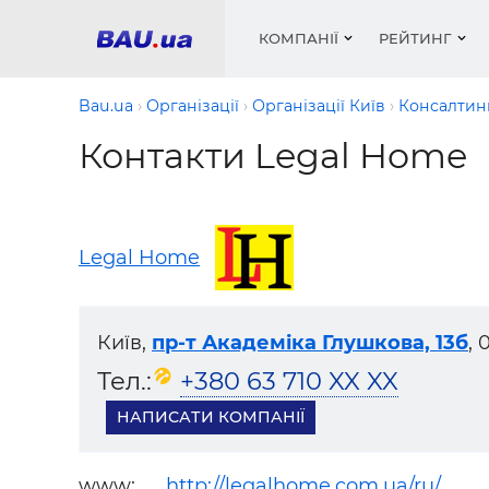
КОМПАНІЇ
РЕЙТИНГ
Bau.ua
Організації
Організації Київ
Консалтинг
Контакти Legal Home
Вікна
Будівел
Сантехн
Труби, 
Вистав
Матеріа
Інстру
Електр
Сипучі м
Катало
пінобл
цемент .
Проект
Меблі
Оголо
Legal Home
Фарби, 
Покрів
Медіа
Опален
Рейтинг
Теплоіз
Київ,
пр-т Академіка Глушкова, 13б
, 
Кондиц
Фарби, 
Тел.:
+380 63 710 XX XX
Оздобл
Будівел
Вікна і
НАПИСАТИ КОМПАНІЇ
Будівел
www:
http://legalhome.com.ua/ru/