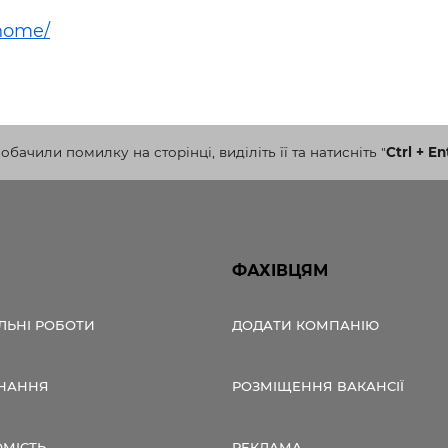
ьні і ремонтні послуги
Робота в будівництві
-home/
Резюме
бачили помилку на сторінці, виділіть її та натисніть
"
Ctrl + En
ФАХІВЦЯМ
ЛЬНІ РОБОТИ
ДОДАТИ КОМПАНІЮ
НАННЯ
РОЗМІЩЕННЯ ВАКАНСІЇ
ОМІСТЬ
РЕКЛАМА