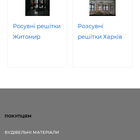
Росувні решітки
Розсувні
Житомир
решітки Харків
ПОКУПЦЯМ
БУДІВЕЛЬНІ МАТЕРІАЛИ