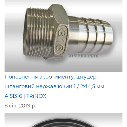
Поповнення асортименту: штуцер
шланговий нержавіючий 1 / 2х14,5 мм
AISI316 | TRiNOX
8 січ. 2019 р.