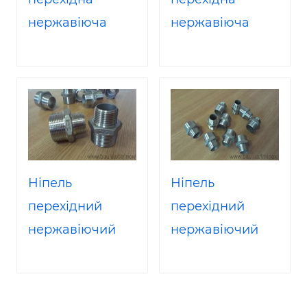
нержавіюча
нержавіюча
наружн /
наружн /
внутрен Ду 25/20
внутрен Ду
AISI316
40/32 AISI316
Ніпель
Ніпель
перехідний
перехідний
нержавіючий
нержавіючий
50/40 AISI316
32/25 AISI316