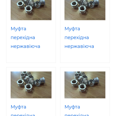
Муфта
Муфта
перехідна
перехідна
нержавіюча
нержавіюча
наружн /
наружн /
внутрен Ду
внутрен Ду 32/25
50/40 AISI316
AISI316
Муфта
Муфта
перехідна
перехідна